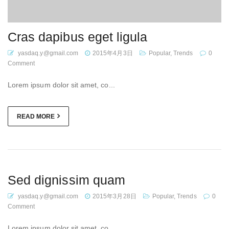
Cras dapibus eget ligula
yasdaq.y@gmail.com
2015年4月3日
Popular
,
Trends
0
Comment
Lorem ipsum dolor sit amet, co...
READ MORE
Sed dignissim quam
yasdaq.y@gmail.com
2015年3月28日
Popular
,
Trends
0
Comment
Lorem ipsum dolor sit amet, co...