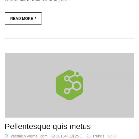
READ MORE
Pellentesque quis metus
yasdaq.y@gmail.com
2015年3月25日
Trends
0