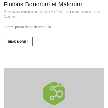
Finibus Bonorum et Malorum
yasdaq.y@gmail.com
2015年4月4日
Popular
,
Trends
0
Comment
Lorem ipsum dolor sit amet, co...
READ MORE