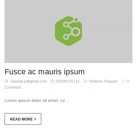
Fusce ac mauris ipsum
yasdaq.y@gmail.com
2015年3月1日
Fashion
,
Popular
0
Comment
Lorem ipsum dolor sit amet, co...
READ MORE