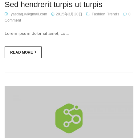
Sed hendrerit turpis ut turpis
yasdaq.y@gmail.com
2015年3月20日
Fashion
,
Trends
0
Comment
Lorem ipsum dolor sit amet, co...
READ MORE